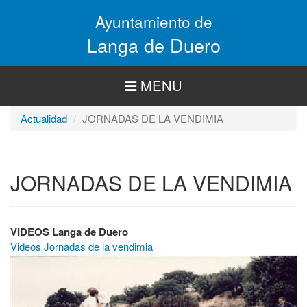
Pasar
Ayuntamiento de
al
contenido
Langa de Duero
principal
MENU
Actualidad
JORNADAS DE LA VENDIMIA
JORNADAS DE LA VENDIMIA
VIDEOS Langa de Duero
Videos Jornadas de la vendimia