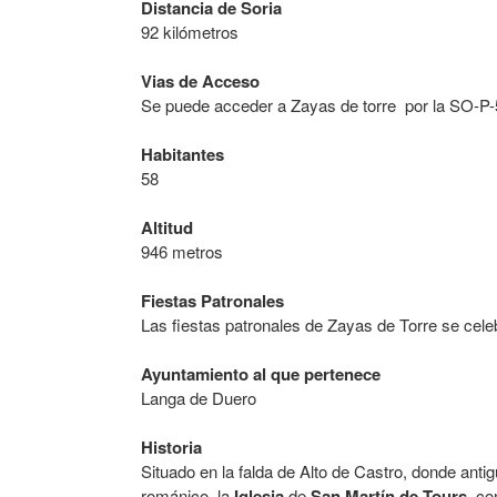
Distancia de Soria
92 kilómetros
Vias de Acceso
Se puede acceder a Zayas de torre por la SO-P
Habitantes
58
Altitud
946 metros
Fiestas Patronales
Las fiestas patronales de Zayas de Torre se cel
Ayuntamiento al que pertenece
Langa de Duero
Historia
Situado en la falda de Alto de Castro, donde ant
románico, la
Iglesia
de
San Martín de Tours
, co