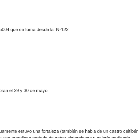
-5004 que se toma desde la N-122.
ebran el 29 y 30 de mayo
iguamente estuvo una fortaleza (también se habla de un castro celtib
n una grandiosa portada de sabor cisterciense y galería porticada.