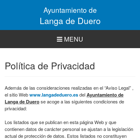
Pasar
Ayuntamiento de
al
contenido
Langa de Duero
principal
MENU
Política de Privacidad
Además de las consideraciones realizadas en el “Aviso Legal” ,
el sitio Web
www.langadeduero.es
del
Ayuntamiento de
Langa de Duero
se acoge a las siguientes condiciones de
privacidad:
Los listados que se publican en esta página Web y que
contienen datos de carácter personal se ajustan a la legislación
actual de protección de datos. Estos listados no constituyen