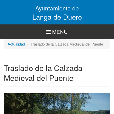
Pasar
Ayuntamiento de
al
contenido
Langa de Duero
principal
MENU
Actualidad
Traslado de la Calzada Medieval del Puente
Traslado de la Calzada
Medieval del Puente