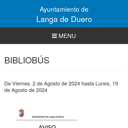
Pasar
Ayuntamiento de
al
contenido
Langa de Duero
principal
MENU
BIBLIOBÚS
De
Viernes, 2 de Agosto de 2024
hasta
Lunes, 19
de Agosto de 2024