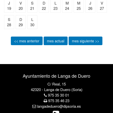
J
V
S
D
L
M
M
J
V
19
20
21
22
23
24
25
26
27
S
D
L
28
29
30
<< mes anterior
mes actual
mes siguiente >>
Ayuntamiento de Langa de Duero
C/ Real, 15
42320 - Langa de Duero (Soria)
975 35 30 01
975 35 46 23
langadeduero@dipsoria.es