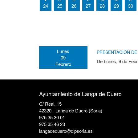
24
25
26
27
28
29
30
Lunes
PRESENTACIÓN DE 
09
De
Lunes, 9 de Febr
Febrero
Ayuntamiento de Langa de Duero
C/ Real, 15
42320 - Langa de Duero (Soria)
975 35 30 01
975 35 46 23
langadeduero@dipsoria.es