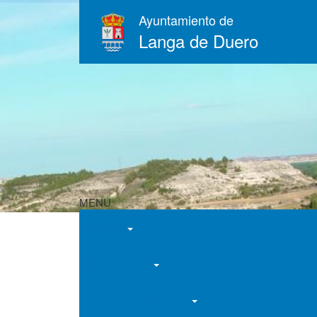
Pasar
Ayuntamiento de
al
Langa de Duero
contenido
principal
MENU
Alcaldía
Ayuntamiento
Información Municipal