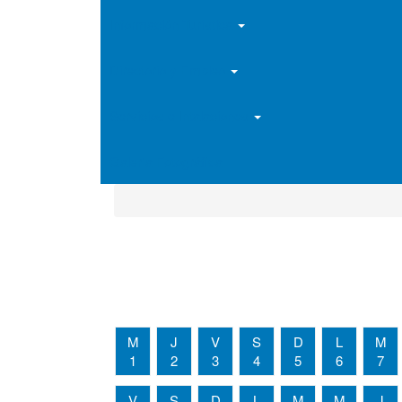
Información Turística
Directorio y Empleo
Servicios e Intalaciones
Galería Fotográfica
M
J
V
S
D
L
M
1
2
3
4
5
6
7
V
S
D
L
M
M
J