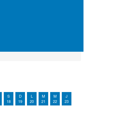
S
D
L
M
M
J
18
19
20
21
22
23