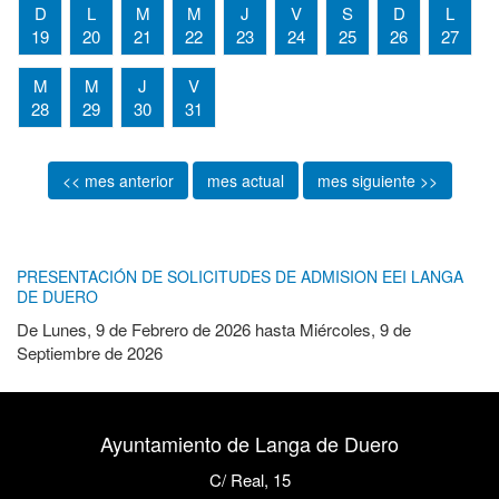
D
L
M
M
J
V
S
D
L
19
20
21
22
23
24
25
26
27
M
M
J
V
28
29
30
31
<< mes anterior
mes actual
mes siguiente >>
PRESENTACIÓN DE SOLICITUDES DE ADMISION EEI LANGA
DE DUERO
De
Lunes, 9 de Febrero de 2026
hasta
Miércoles, 9 de
Septiembre de 2026
Ayuntamiento de Langa de Duero
C/ Real, 15