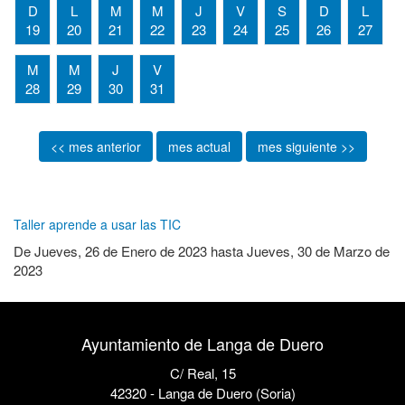
D
L
M
M
J
V
S
D
L
19
20
21
22
23
24
25
26
27
M
M
J
V
28
29
30
31
<< mes anterior
mes actual
mes siguiente >>
Taller aprende a usar las TIC
De
Jueves, 26 de Enero de 2023
hasta
Jueves, 30 de Marzo de
2023
Ayuntamiento de Langa de Duero
C/ Real, 15
42320 - Langa de Duero (Soria)