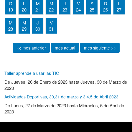
D
L
M
M
J
V
S
D
L
19
20
21
22
23
24
25
26
27
M
M
J
V
28
29
30
31
<< mes anterior
mes actual
mes siguiente >>
Taller aprende a usar las TIC
De
Jueves, 26 de Enero de 2023
hasta
Jueves, 30 de Marzo de
2023
Actividades Deportivas, 30,31 de marzo y 3,4,5 de Abril 2023
De
Lunes, 27 de Marzo de 2023
hasta
Miércoles, 5 de Abril de
2023