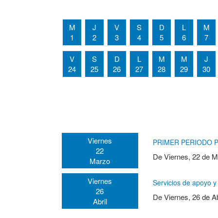
M
J
V
S
D
L
M
1
2
3
4
5
6
7
V
S
D
L
M
M
J
24
25
26
27
28
29
30
Viernes
PRIMER PERIODO 
22
De
Viernes, 22 de 
Marzo
Viernes
Servicios de apoyo
26
De
Viernes, 26 de Ab
Abril