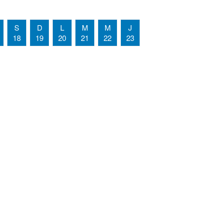
S
D
L
M
M
J
18
19
20
21
22
23