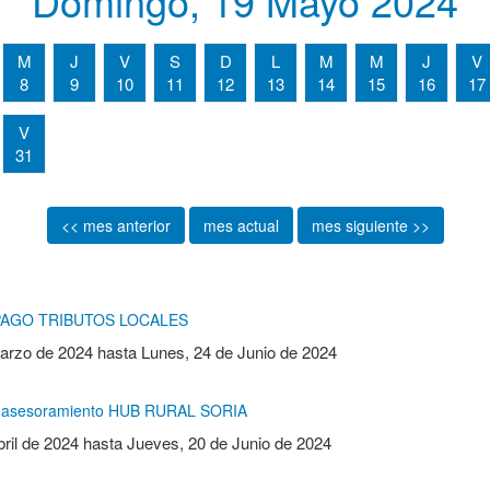
Domingo, 19 Mayo 2024
M
J
V
S
D
L
M
M
J
V
8
9
10
11
12
13
14
15
16
17
V
31
<< mes anterior
mes actual
mes siguiente >>
PAGO TRIBUTOS LOCALES
Marzo de 2024
hasta
Lunes, 24 de Junio de 2024
 y asesoramiento HUB RURAL SORIA
ril de 2024
hasta
Jueves, 20 de Junio de 2024