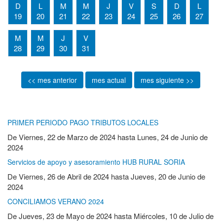
D
L
M
M
J
V
S
D
L
19
20
21
22
23
24
25
26
27
M
M
J
V
28
29
30
31
<< mes anterior
mes actual
mes siguiente >>
PRIMER PERIODO PAGO TRIBUTOS LOCALES
De
Viernes, 22 de Marzo de 2024
hasta
Lunes, 24 de Junio de
2024
Servicios de apoyo y asesoramiento HUB RURAL SORIA
De
Viernes, 26 de Abril de 2024
hasta
Jueves, 20 de Junio de
2024
CONCILIAMOS VERANO 2024
De
Jueves, 23 de Mayo de 2024
hasta
Miércoles, 10 de Julio de