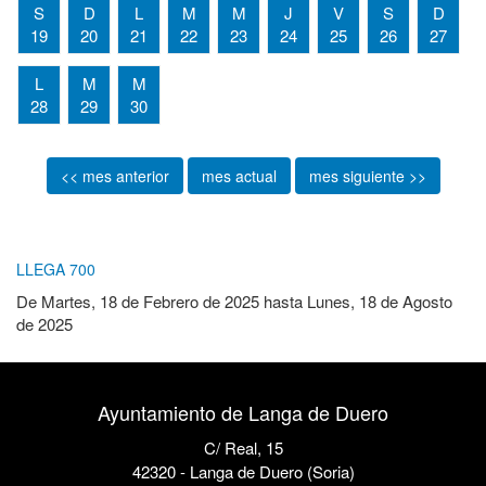
S
D
L
M
M
J
V
S
D
19
20
21
22
23
24
25
26
27
L
M
M
28
29
30
<< mes anterior
mes actual
mes siguiente >>
LLEGA 700
De
Martes, 18 de Febrero de 2025
hasta
Lunes, 18 de Agosto
de 2025
Ayuntamiento de Langa de Duero
C/ Real, 15
42320 - Langa de Duero (Soria)