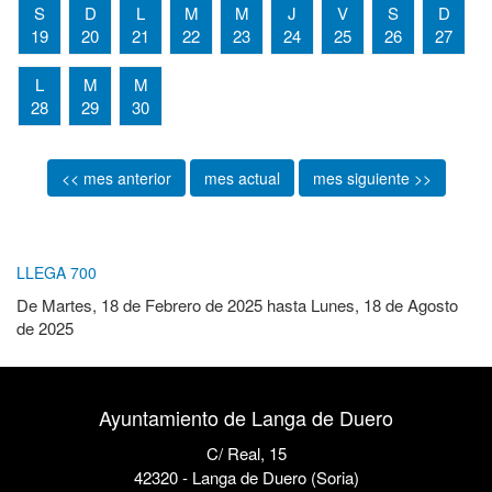
S
D
L
M
M
J
V
S
D
19
20
21
22
23
24
25
26
27
L
M
M
28
29
30
<< mes anterior
mes actual
mes siguiente >>
LLEGA 700
De
Martes, 18 de Febrero de 2025
hasta
Lunes, 18 de Agosto
de 2025
Ayuntamiento de Langa de Duero
C/ Real, 15
42320 - Langa de Duero (Soria)