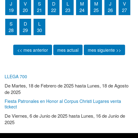
J
V
S
D
L
M
M
J
V
19
20
21
22
23
24
25
26
27
S
D
L
28
29
30
<< mes anterior
mes actual
mes siguiente >>
LLEGA 700
De
Martes, 18 de Febrero de 2025
hasta
Lunes, 18 de Agosto
de 2025
Fiesta Patronales en Honor al Corpus Christi Lugares venta
tickect
De
Viernes, 6 de Junio de 2025
hasta
Lunes, 16 de Junio de
2025