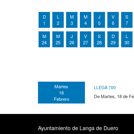
D
L
M
M
J
V
S
1
2
3
4
5
6
7
M
M
J
V
S
D
L
24
25
26
27
28
29
30
Martes
LLEGA 700
18
De
Martes, 18 de Fe
Febrero
Ayuntamiento de Langa de Duero