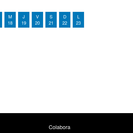
M
J
V
S
D
L
18
19
20
21
22
23
Colabora