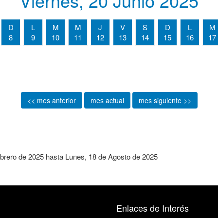
Viernes, 20 Junio 2025
D
L
M
M
J
V
S
D
L
M
8
9
10
11
12
13
14
15
16
17
<< mes anterior
mes actual
mes siguiente >>
brero de 2025
hasta
Lunes, 18 de Agosto de 2025
Enlaces de Interés