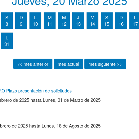
Jueves, 20 Marzo 2025
S
D
L
M
M
J
V
S
D
L
8
9
10
11
12
13
14
15
16
17
L
31
<< mes anterior
mes actual
mes siguiente >>
Plazo presentación de solicitudes
ebrero de 2025
hasta
Lunes, 31 de Marzo de 2025
brero de 2025
hasta
Lunes, 18 de Agosto de 2025