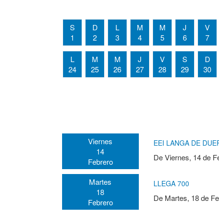
S
D
L
M
M
J
V
1
2
3
4
5
6
7
L
M
M
J
V
S
D
24
25
26
27
28
29
30
Viernes
EEI LANGA DE DUERO 
14
De
Viernes, 14 de F
Febrero
Martes
LLEGA 700
18
De
Martes, 18 de Fe
Febrero