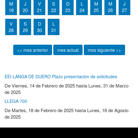
M
J
V
S
D
L
M
M
J
19
20
21
22
23
24
25
26
27
V
S
D
L
28
29
30
31
<< mes anterior
mes actual
mes siguiente >>
EEI LANGA DE DUERO Plazo presentación de solicitudes
De
Viernes, 14 de Febrero de 2025
hasta
Lunes, 31 de Marzo
de 2025
LLEGA 700
De
Martes, 18 de Febrero de 2025
hasta
Lunes, 18 de Agosto
de 2025