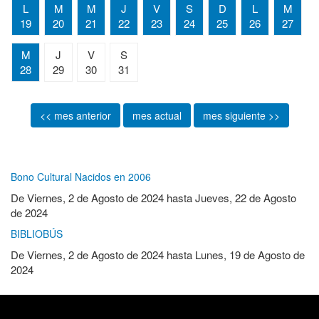
L
M
M
J
V
S
D
L
M
19
20
21
22
23
24
25
26
27
M
J
V
S
28
29
30
31
<< mes anterior
mes actual
mes siguiente >>
Bono Cultural Nacidos en 2006
De
Viernes, 2 de Agosto de 2024
hasta
Jueves, 22 de Agosto
de 2024
BIBLIOBÚS
De
Viernes, 2 de Agosto de 2024
hasta
Lunes, 19 de Agosto de
2024