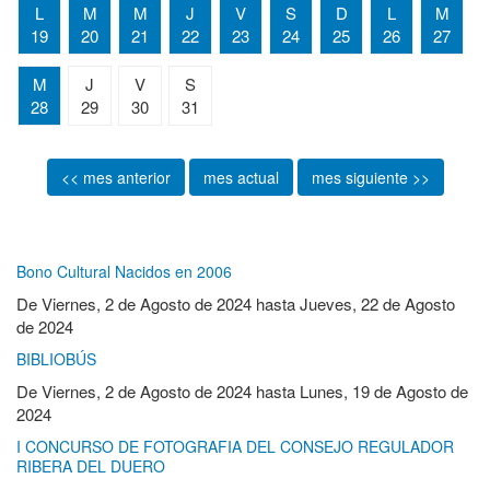
L
M
M
J
V
S
D
L
M
19
20
21
22
23
24
25
26
27
M
J
V
S
28
29
30
31
<< mes anterior
mes actual
mes siguiente >>
Bono Cultural Nacidos en 2006
De
Viernes, 2 de Agosto de 2024
hasta
Jueves, 22 de Agosto
de 2024
BIBLIOBÚS
De
Viernes, 2 de Agosto de 2024
hasta
Lunes, 19 de Agosto de
2024
I CONCURSO DE FOTOGRAFIA DEL CONSEJO REGULADOR
RIBERA DEL DUERO