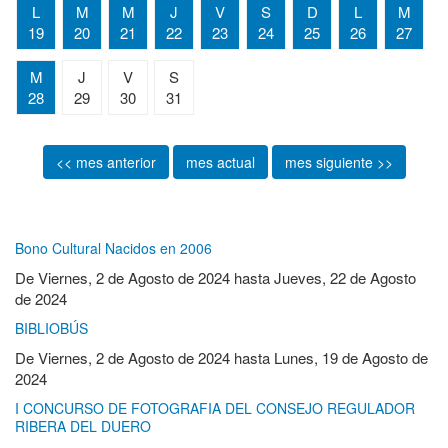
L
M
M
J
V
S
D
L
M
19
20
21
22
23
24
25
26
27
M
J
V
S
28
29
30
31
<< mes anterior
mes actual
mes siguiente >>
Bono Cultural Nacidos en 2006
De
Viernes, 2 de Agosto de 2024
hasta
Jueves, 22 de Agosto
de 2024
BIBLIOBÚS
De
Viernes, 2 de Agosto de 2024
hasta
Lunes, 19 de Agosto de
2024
I CONCURSO DE FOTOGRAFIA DEL CONSEJO REGULADOR
RIBERA DEL DUERO