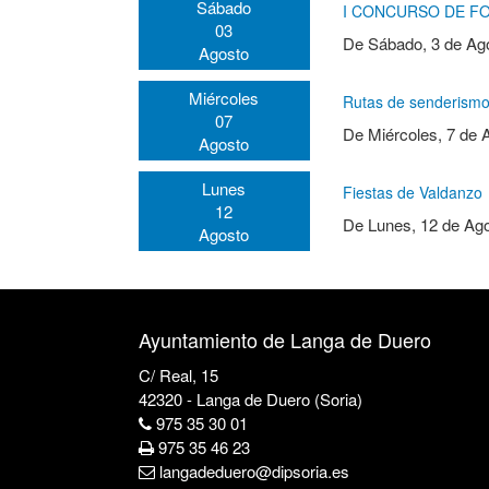
Sábado
I CONCURSO DE F
03
De
Sábado, 3 de Ag
Agosto
Miércoles
Rutas de senderismo,
07
De
Miércoles, 7 de 
Agosto
Lunes
Fiestas de Valdanzo
12
De
Lunes, 12 de Ag
Agosto
Ayuntamiento de Langa de Duero
C/ Real, 15
42320 - Langa de Duero (Soria)
975 35 30 01
975 35 46 23
langadeduero@dipsoria.es