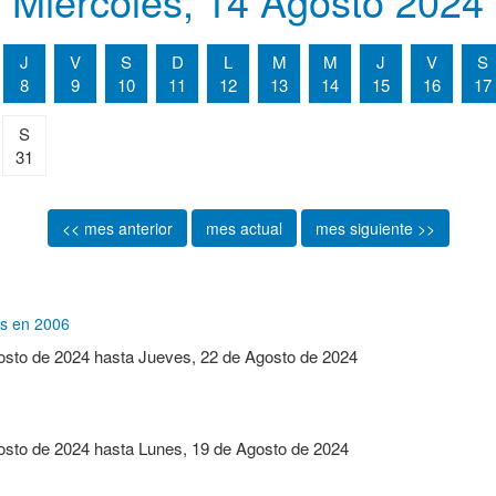
Miércoles, 14 Agosto 2024
J
V
S
D
L
M
M
J
V
S
8
9
10
11
12
13
14
15
16
17
S
31
<< mes anterior
mes actual
mes siguiente >>
os en 2006
osto de 2024
hasta
Jueves, 22 de Agosto de 2024
osto de 2024
hasta
Lunes, 19 de Agosto de 2024