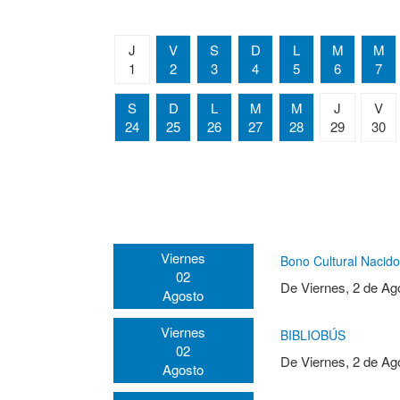
J
V
S
D
L
M
M
1
2
3
4
5
6
7
S
D
L
M
M
J
V
24
25
26
27
28
29
30
Viernes
Bono Cultural Nacid
02
De
Viernes, 2 de Ag
Agosto
Viernes
BIBLIOBÚS
02
De
Viernes, 2 de Ag
Agosto