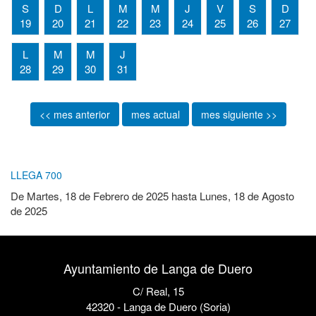
S
D
L
M
M
J
V
S
D
19
20
21
22
23
24
25
26
27
L
M
M
J
28
29
30
31
<< mes anterior
mes actual
mes siguiente >>
LLEGA 700
De
Martes, 18 de Febrero de 2025
hasta
Lunes, 18 de Agosto
de 2025
Ayuntamiento de Langa de Duero
C/ Real, 15
42320 - Langa de Duero (Soria)