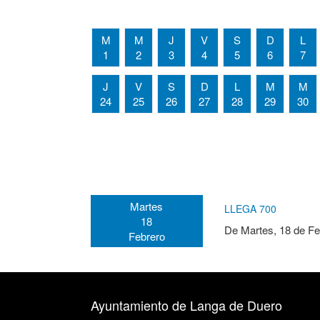
M
M
J
V
S
D
L
1
2
3
4
5
6
7
J
V
S
D
L
M
M
24
25
26
27
28
29
30
Martes
LLEGA 700
18
De
Martes, 18 de Fe
Febrero
Ayuntamiento de Langa de Duero