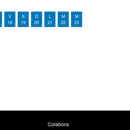
V
S
D
L
M
M
18
19
20
21
22
23
Colabora