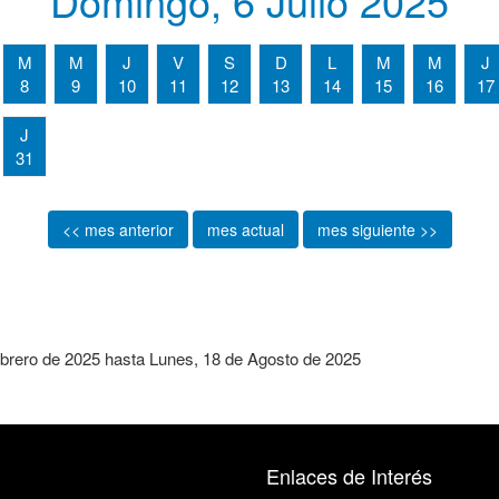
Domingo, 6 Julio 2025
M
M
J
V
S
D
L
M
M
J
8
9
10
11
12
13
14
15
16
17
J
31
<< mes anterior
mes actual
mes siguiente >>
brero de 2025
hasta
Lunes, 18 de Agosto de 2025
Enlaces de Interés