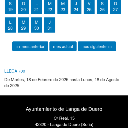
S
D
L
M
M
J
V
S
D
19
20
21
22
23
24
25
26
27
L
M
M
J
28
29
30
31
<< mes anterior
mes actual
mes siguiente >>
LLEGA 700
De
Martes, 18 de Febrero de 2025
hasta
Lunes, 18 de Agosto
de 2025
Ayuntamiento de Langa de Duero
C/ Real, 15
42320 - Langa de Duero (Soria)