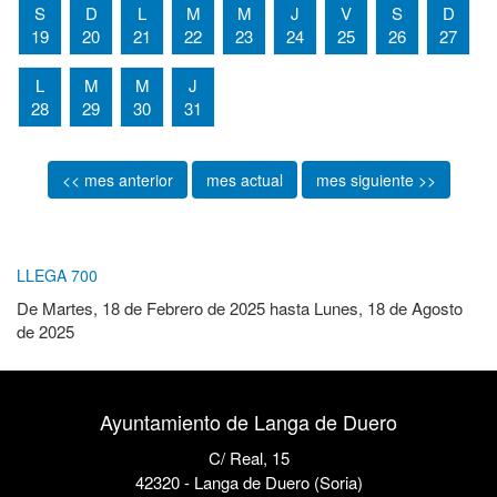
S
D
L
M
M
J
V
S
D
19
20
21
22
23
24
25
26
27
L
M
M
J
28
29
30
31
<< mes anterior
mes actual
mes siguiente >>
LLEGA 700
De
Martes, 18 de Febrero de 2025
hasta
Lunes, 18 de Agosto
de 2025
Ayuntamiento de Langa de Duero
C/ Real, 15
42320 - Langa de Duero (Soria)