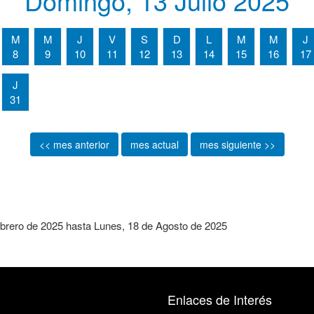
Domingo, 13 Julio 2025
M
M
J
V
S
D
L
M
M
J
8
9
10
11
12
13
14
15
16
17
J
31
<< mes anterior
mes actual
mes siguiente >>
brero de 2025
hasta
Lunes, 18 de Agosto de 2025
Enlaces de Interés