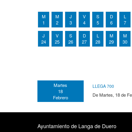
M
M
J
V
S
D
L
1
2
3
4
5
6
7
J
V
S
D
L
M
M
24
25
26
27
28
29
30
Martes
LLEGA 700
18
De
Martes, 18 de Fe
Febrero
Ayuntamiento de Langa de Duero