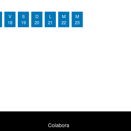
V
S
D
L
M
M
18
19
20
21
22
23
Colabora