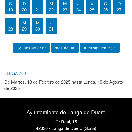
S
D
L
M
M
J
V
S
D
19
20
21
22
23
24
25
26
27
L
M
M
J
28
29
30
31
<< mes anterior
mes actual
mes siguiente >>
LLEGA 700
De
Martes, 18 de Febrero de 2025
hasta
Lunes, 18 de Agosto
de 2025
Ayuntamiento de Langa de Duero
C/ Real, 15
42320 - Langa de Duero (Soria)