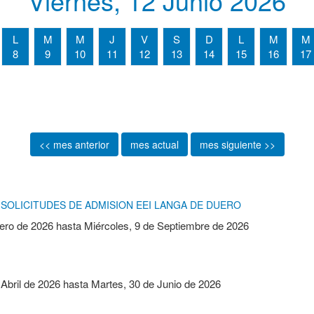
Viernes, 12 Junio 2026
L
M
M
J
V
S
D
L
M
M
8
9
10
11
12
13
14
15
16
17
<< mes anterior
mes actual
mes siguiente >>
SOLICITUDES DE ADMISION EEI LANGA DE DUERO
ero de 2026
hasta
Miércoles, 9 de Septiembre de 2026
 Abril de 2026
hasta
Martes, 30 de Junio de 2026