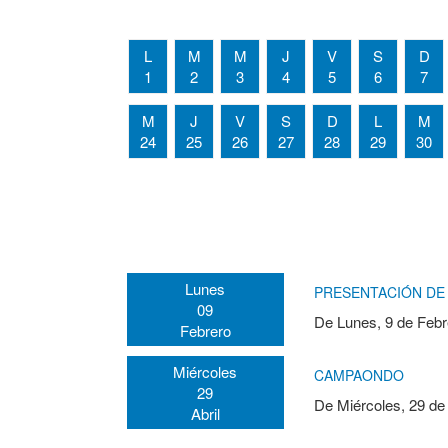
L
M
M
J
V
S
D
1
2
3
4
5
6
7
M
J
V
S
D
L
M
24
25
26
27
28
29
30
Lunes
PRESENTACIÓN DE 
09
De
Lunes, 9 de Febr
Febrero
Miércoles
CAMPAONDO
29
De
Miércoles, 29 de
Abril