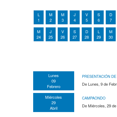
L
M
M
J
V
S
D
1
2
3
4
5
6
7
M
J
V
S
D
L
M
24
25
26
27
28
29
30
Lunes
PRESENTACIÓN DE 
09
De
Lunes, 9 de Febr
Febrero
Miércoles
CAMPAONDO
29
De
Miércoles, 29 de
Abril