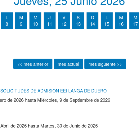
Jueves, 25 Junio 2026
L
M
M
J
V
S
D
L
M
M
8
9
10
11
12
13
14
15
16
17
<< mes anterior
mes actual
mes siguiente >>
SOLICITUDES DE ADMISION EEI LANGA DE DUERO
ero de 2026
hasta
Miércoles, 9 de Septiembre de 2026
 Abril de 2026
hasta
Martes, 30 de Junio de 2026