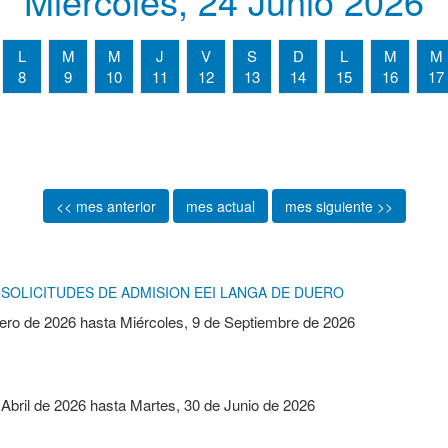
Miércoles, 24 Junio 2026
L
M
M
J
V
S
D
L
M
M
8
9
10
11
12
13
14
15
16
17
<< mes anterior
mes actual
mes siguiente >>
SOLICITUDES DE ADMISION EEI LANGA DE DUERO
ero de 2026
hasta
Miércoles, 9 de Septiembre de 2026
 Abril de 2026
hasta
Martes, 30 de Junio de 2026