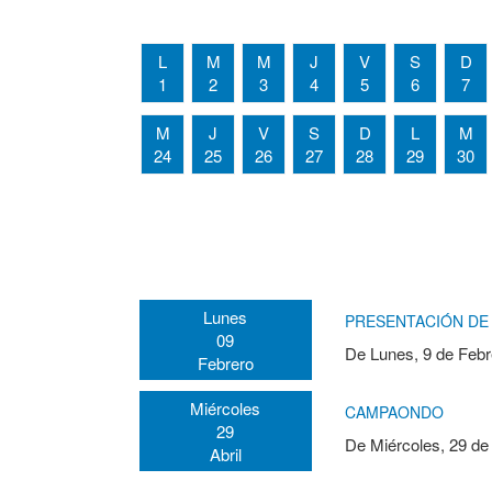
L
M
M
J
V
S
D
1
2
3
4
5
6
7
M
J
V
S
D
L
M
24
25
26
27
28
29
30
Lunes
PRESENTACIÓN DE 
09
De
Lunes, 9 de Febr
Febrero
Miércoles
CAMPAONDO
29
De
Miércoles, 29 de
Abril