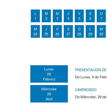
L
M
M
J
V
S
D
1
2
3
4
5
6
7
M
J
V
S
D
L
M
24
25
26
27
28
29
30
Lunes
PRESENTACIÓN DE 
09
De
Lunes, 9 de Febr
Febrero
Miércoles
CAMPAONDO
29
De
Miércoles, 29 de
Abril