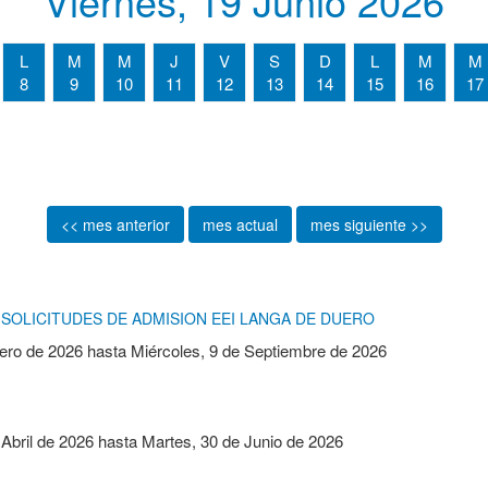
Viernes, 19 Junio 2026
L
M
M
J
V
S
D
L
M
M
8
9
10
11
12
13
14
15
16
17
<< mes anterior
mes actual
mes siguiente >>
SOLICITUDES DE ADMISION EEI LANGA DE DUERO
ero de 2026
hasta
Miércoles, 9 de Septiembre de 2026
 Abril de 2026
hasta
Martes, 30 de Junio de 2026